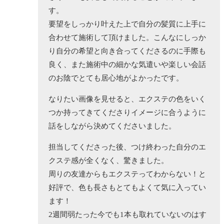
す。
要望をしっかり叶えた上で自分の髪質に上手に
合わせて施術して頂けました。こんなにしっか
り自分の希望と向き合ってくださるのに手際も
良く、また施術中の細かな気遣いや楽しい会話
のお陰でとても居心地がよかったです。
なりたい画像を見せると、エクステの色をいく
つか持ってきてくださりイメージに合うように
話をしながら決めてくださいました。
担当してくださった後、つけ終わった自分のエ
クステ感が全くなく、驚きました。
周りの友達からもエクステってわからない！と
好評で、色も長さもとてもよくて気に入ってい
ます！
2週間弱たった今でも1本も取れていないのはす