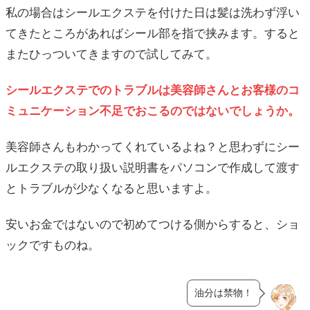
私の場合はシールエクステを付けた日は髪は洗わず浮い
てきたところがあればシール部を指で挟みます。すると
またひっついてきますので試してみて。
シールエクステでのトラブルは美容師さんとお客様のコ
ミュニケーション不足でおこるのではないでしょうか。
美容師さんもわかってくれているよね？と思わずにシー
ルエクステの取り扱い説明書をパソコンで作成して渡す
とトラブルが少なくなると思いますよ。
安いお金ではないので初めてつける側からすると、ショ
ックですものね。
油分は禁物！