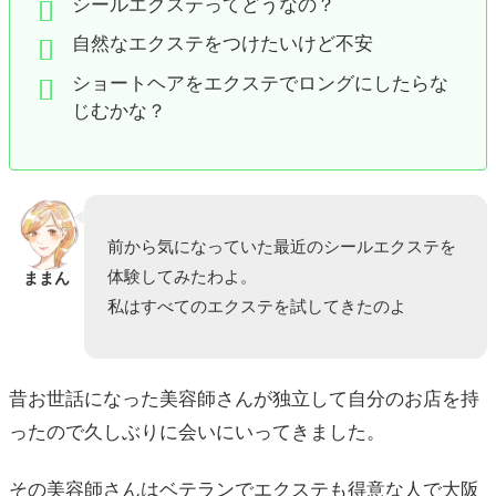
シールエクステってどうなの？
自然なエクステをつけたいけど不安
ショートヘアをエクステでロングにしたらな
じむかな？
前から気になっていた最近のシールエクステを
体験してみたわよ。
ままん
私はすべてのエクステを試してきたのよ
昔お世話になった美容師さんが独立して自分のお店を持
ったので久しぶりに会いにいってきました。
その美容師さんはベテランでエクステも得意な人で大阪