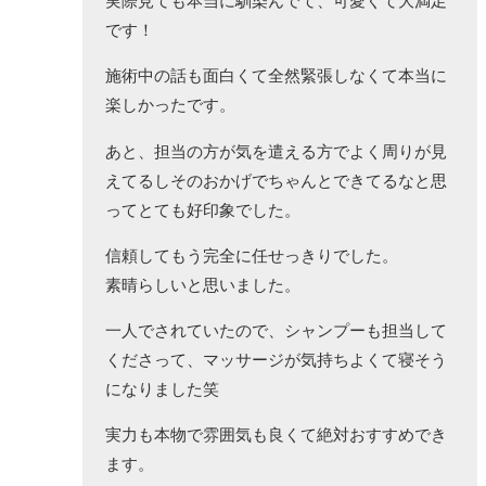
実際見ても本当に馴染んでて、可愛くて大満足
です！
施術中の話も面白くて全然緊張しなくて本当に
楽しかったです。
あと、担当の方が気を遣える方でよく周りが見
えてるしそのおかげでちゃんとできてるなと思
ってとても好印象でした。
信頼してもう完全に任せっきりでした。
素晴らしいと思いました。
一人でされていたので、シャンプーも担当して
くださって、マッサージが気持ちよくて寝そう
になりました笑
実力も本物で雰囲気も良くて絶対おすすめでき
ます。