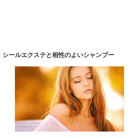
シールエクステと相性のよいシャンプー