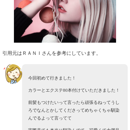
引用元はＲＡＮＩさんを参考にしています。
今回初めて行きました！
カラーとエクステ80本付けていただきました！
前髪もつけたいって言ったら頑張るねってうし
ろでなんとかしてくださってめちゃくちゃ馴染
んでるよって言ってて