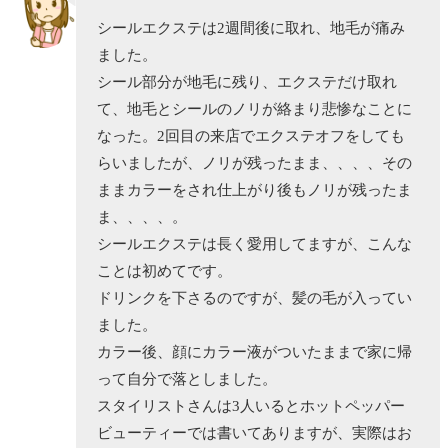
シールエクステは2週間後に取れ、地毛が痛み
ました。
シール部分が地毛に残り、エクステだけ取れ
て、地毛とシールのノリが絡まり悲惨なことに
なった。2回目の来店でエクステオフをしても
らいましたが、ノリが残ったまま、、、、その
ままカラーをされ仕上がり後もノリが残ったま
ま、、、、。
シールエクステは長く愛用してますが、こんな
ことは初めてです。
ドリンクを下さるのですが、髪の毛が入ってい
ました。
カラー後、顔にカラー液がついたままで家に帰
って自分で落としました。
スタイリストさんは3人いるとホットペッパー
ビューティーでは書いてありますが、実際はお