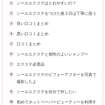
シールエクステはとれやすいの？
シールエクステをつけた後３日は丁寧に扱う
良い口コミまとめ
悪い口コミまとめ
口コミまとめ
シールエクステと相性のよいシャンプー
エクステ必需品
シールエクステのビフォーアフターを写真で
撮影したよ
シールエクステを自分で外したい
初めてホットペーパービューティーを利用す