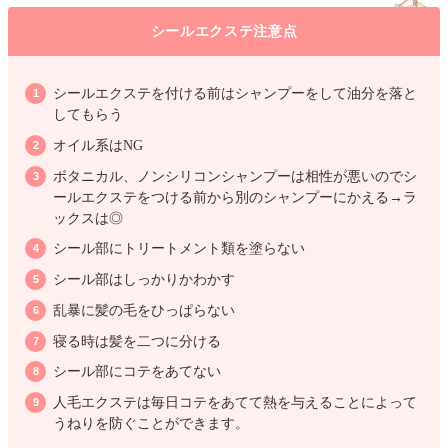
シールエクステ注意点
シールエクステを付ける前はシャンプーをして油分を落と
してもらう
オイル系はNG
ボタニカル、ノンシリコンシャンプーは相性が悪いのでシ
ールエクステをつける前から別のシャンプーにかえる→ラ
ックスは◎
シール部にトリートメント類を塗らない
シール部はしっかりかわかす
乱暴に髪の毛をひっぱらない
寝る時は髪を二つに分ける
シール部にコテをあてない
人毛エクステは毎日コテをあてて熱を与えることによって
うねりを防ぐことができます。