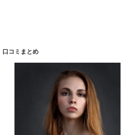
口コミまとめ