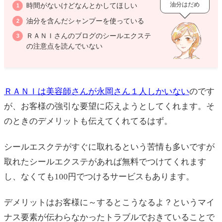
油分はだめ
時間がないけどなんとかしてほしい
油分を含んだシャンプーを使っている
ＲＡＮＩさんのブログのシールエクステ
の注意点を読んでいない
ＲＡＮＩは美容師さんが永岡さん１人しかいない
のです
が、お客様の強引な要望に応えようとしてくれます。そ
のときのデメリットも伝えてくれてるはず。
シールエスクテがすぐに取れるという苦情も多いですが
取れたシールエクステがあれば無料でつけてくれます
し、なくても100円でつけるサービスもあります。
デメリットはお客様に～するとこうなるよ？というマイ
ナス要素が伝わらなかったトラブルでおきていることで