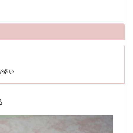
が多い
る