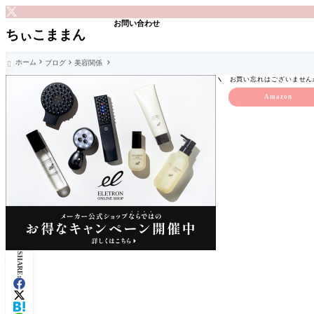
お問い合わせ
ちぃこままん
ホーム
ブログ
美容関係

お買い忘れはございません
Amazon
SHARE: