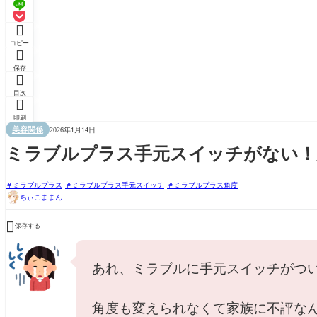

コピー

保存

目次

印刷
美容関係
2026年1月14日
ミラブルプラス手元スイッチがない！対
ミラブルプラス
ミラブルプラス手元スイッチ
ミラブルプラス角度
ちぃこままん

保存する
あれ、ミラブルに手元スイッチがつ
角度も変えられなくて家族に不評な