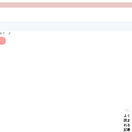
か？
よく
読ま
れる
記事