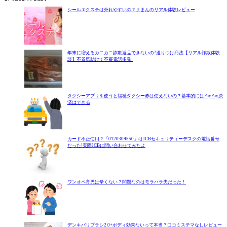
シールエクステは外れやすいの？ままんのリアル体験レビュー
年末に増えるカニカニ詐欺返品できないの?送りつけ商法【リアル詐欺体験
談】不景気助けて不審電話多発!
タクシーアプリを使うと福祉タクシー券は使えないの？基本的にはPayPay決
済はできる
カード不正使用？「0120309550」はJCBセキュリティーデスクの電話番号
だった!実際JCBに問い合わせてみたよ
ワンオペ育児は辛くない？問題なのはモラハラ夫だった！
デンキバリブラシ2.0+ボディ効果ないって本当？口コミステマなしレビュー