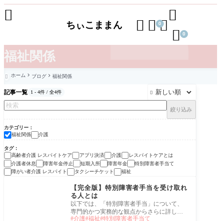





ちぃこままん
0

0
福祉関係
ホーム
ブログ
福祉関係

記事一覧
1 - 4件 / 全4件

絞り込み
カテゴリー
福祉関係
介護
タグ
高齢者介護 レスパイトケア
アプリ決済
介護
レスパイトケアとは
介護者休息
障害年金停止
短期入所
障害年金
特別障害者手当て
障がい者介護 レスパイト
タクシーチケット
福祉
介護
【完全版】特別障害者手当を受け取れ
る人とは
以下では、「特別障害者手当」について、
専門的かつ実務的な観点からさらに詳しく
介護
福祉
特別障害者手当て
解説します。制度の背景、認定基準の実