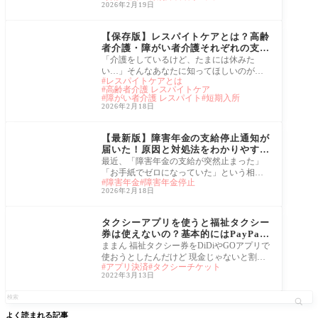
2026年2月19日
際、診断
介護
【保存版】レスパイトケアとは？高齢
者介護・障がい者介護それぞれの支援
内容を徹底解説
「介護をしているけど、たまには休みた
い…」そんなあなたに知ってほしいのが、
レスパイトケアとは
レスパイトケア（Respite Care）。 介護を続
高齢者介護 レスパイトケア
けるため
障がい者介護 レスパイト
短期入所
2026年2月18日
福祉関係
【最新版】障害年金の支給停止通知が
届いた！原因と対処法をわかりやすく
解説
最近、「障害年金の支給が突然止まった」
「お手紙でゼロになっていた」という相談
障害年金
障害年金停止
が増えています。この記事では、障害年金
2026年2月18日
が停止
福祉関係
タクシーアプリを使うと福祉タクシー
券は使えないの？基本的にはPayPay
決済はできる
ままん 福祉タクシー券をDiDiやGOアプリで
使おうとしたんだけど 現金じゃないと割引
アプリ決済
タクシーチケット
きできないと言われたタクシー会社によっ
2022年3月13日
て、な
よく読まれる記事