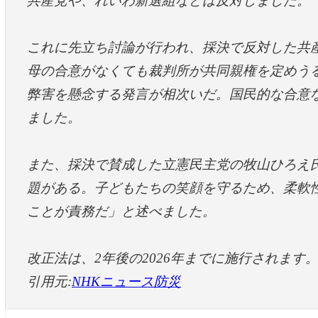
共産党や、れいわ新選組などは反対しました。
これに先立ち討論が行われ、採決で反対した共
母の合意がなくても裁判所が共同親権を定めう
弊害を懸念する発言が相次いだ。国民的な合意
ました。
また、採決で賛成した立憲民主党の牧山ひろえ
題がある。子どもたちの笑顔を守るため、柔軟
ことが責務だ」と述べました。
改正法は、2年後の2026年までに施行されます
引用元:
NHKニュース防災