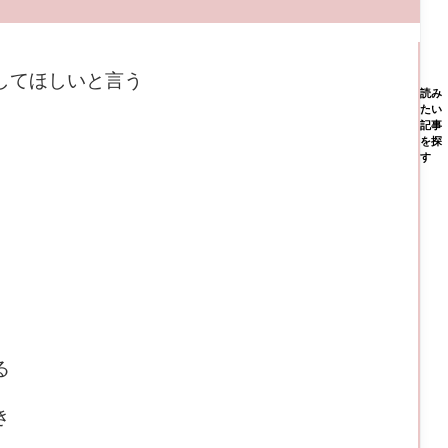
してほしいと言う
読み
たい
記事
を探
す
る
き