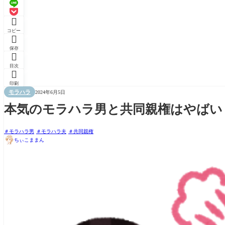

コピー

保存

目次

印刷
モラハラ
2024年6月5日
本気のモラハラ男と共同親権はやばい
モラハラ男
モラハラ夫
共同親権
ちぃこままん