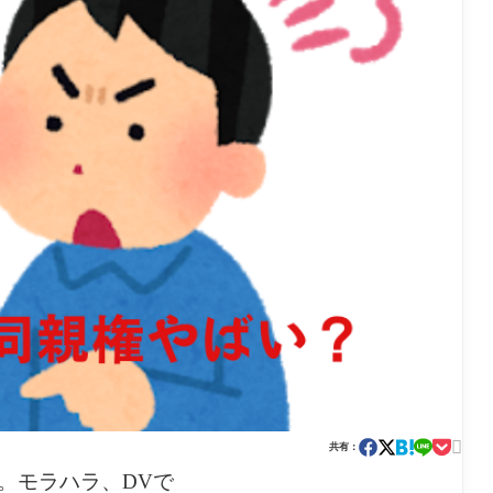

共有：
。モラハラ、DVで