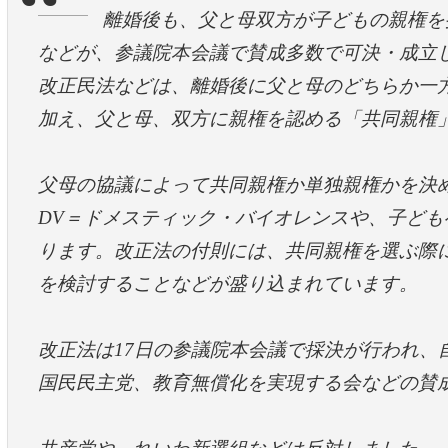
離婚後も、父と母双方が子どもの親権を
などが、参議院本会議で賛成多数で可決・成立
改正民法などは、離婚後に父と母のどちらか一
加え、父と母、双方に親権を認める「共同親権
父母の協議によって共同親権か単独親権かを決
DV＝ドメスティック・バイオレンスや、子ど
ります。改正法の付則には、共同親権を選ぶ際
を検討することなどが盛り込まれています。
改正法は17日の参議院本会議で採決が行われ、
国民民主党、教育無償化を実現する会などの賛