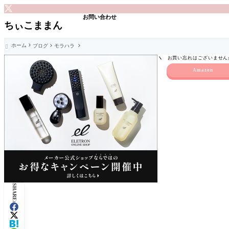
お問い合わせ
ちぃこままん
ホーム
ブログ
モラハラ

お買い忘れはございません
Amazon
SHARE: