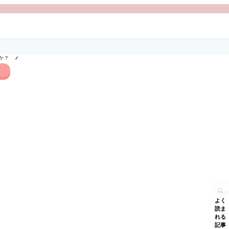
か？
よく
読ま
れる
記事