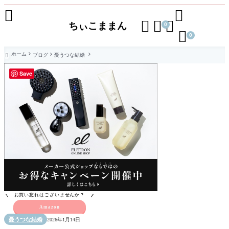





ちぃこままん
0

0
ホーム
ブログ
憂うつな結婚

Save
お買い忘れはございませんか？
Amazon
憂うつな結婚
2026年1月14日