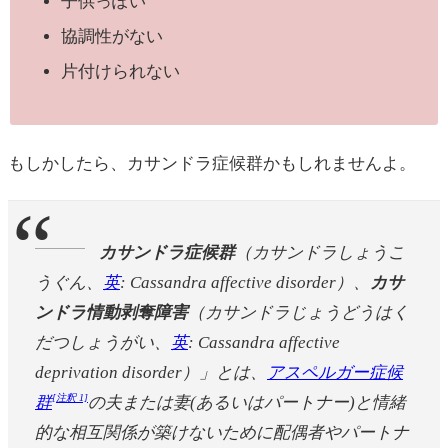
子供っぽい
協調性がない
片付けられない
もしかしたら、カサンドラ症候群かもしれませんよ。
カサンドラ症候群
（カサンドラしょうこ
うぐん、
英
: Cassandra affective disorder）、
カサ
ンドラ情動剥奪障害
（カサンドラじょうどうはく
だつしょうがい、
英
: Cassandra affective
deprivation disorder）」とは、
アスペルガー症候
[注釈 1]
群
の夫または妻(あるいはパートナー)と情緒
的な相互関係が築けないために配偶者やパートナ