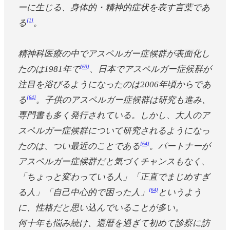
ーに生じる、身体的・精神的症状を表す言葉であ
[1]
る
。
精神科医療の中でアスペルガー症候群が表面化し
[63]
たのは1981年で
、日本でアスペルガー症候群が
注目を浴びるようになったのは2006年頃からであ
[64]
る
。子供のアスペルガー症候群は研究も進み、
専門書も多く発行されている。しかし、大人のア
スペルガー症候群について研究されるようになっ
[64]
たのは、つい最近のことである
。パートナーが
アスペルガー症候群だと気づくチャンスもなく、
「ちょっと変わっている人」「正直でまじめすぎ
[64]
る人」「自己中心的で困った人」
というよう
に、性格だと思い込んでいることが多い。
何十年も悩み続け、還暦を過ぎて初めて診察に訪