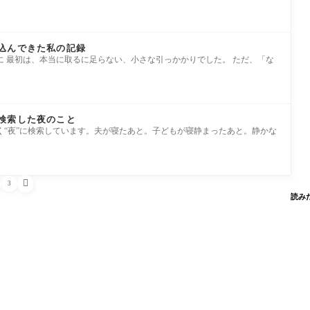
込んできた私の記録
に 最初は、本当に取るに足らない、小さな引っかかりでした。 ただ、「な
検索した夜のこと
く“夜”に検索しています。夫が寝たあと。子どもが寝静まったあと。静かな

3
読み