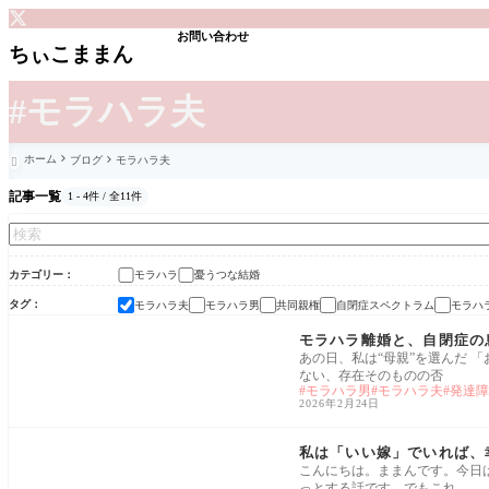
お問い合わせ
ちぃこままん
#モラハラ夫
ホーム
ブログ
モラハラ夫

記事一覧
1 - 4件 / 全11件
カテゴリー
モラハラ
憂うつな結婚
タグ
モラハラ夫
モラハラ男
共同親権
自閉症スペクトラム
モラハ
モラハラ
モラハラ離婚と、自閉症の
あの日、私は“母親”を選んだ 
ない、存在そのものの否
モラハラ男
モラハラ夫
発達障
2026年2月24日
憂うつな結婚
私は「いい嫁」でいれば、
こんにちは。ままんです。今日
っとする話です。でもこれ