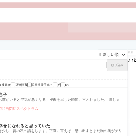

よく
絞り込み
ラ被害者
発達障害
児童扶養手当て
姑
DV
息子
「お前がいると空気が悪くなる」夕飯を出した瞬間、言われました。 味じゃ
害
自閉症スペクトラム
幸せになれると思っていた
は少し、昔の私の話をします。正直に言えば、思い出すとまだ胸の奥がチリ