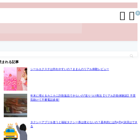


0
読まれる記事
シールエクステは外れやすいの？ままんのリアル体験レビュー
年末に増えるカニカニ詐欺返品できないの?送りつけ商法【リアル詐欺体験談】不景
気助けて不審電話多発!
タクシーアプリを使うと福祉タクシー券は使えないの？基本的にはPayPay決済はでき
る