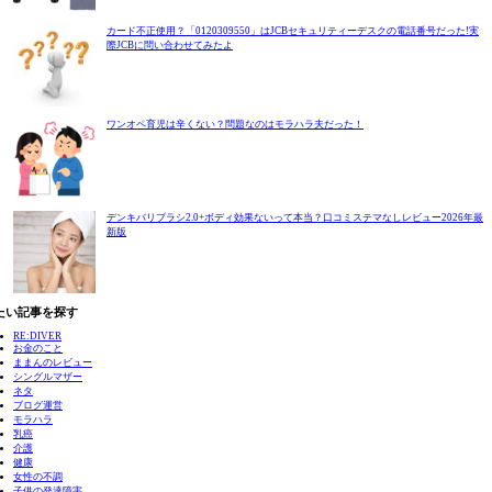
カード不正使用？「0120309550」はJCBセキュリティーデスクの電話番号だった!実
際JCBに問い合わせてみたよ
ワンオペ育児は辛くない？問題なのはモラハラ夫だった！
デンキバリブラシ2.0+ボディ効果ないって本当？口コミステマなしレビュー2026年最
新版
たい記事を探す
RE:DIVER
お金のこと
ままんのレビュー
シングルマザー
ネタ
ブログ運営
モラハラ
乳癌
介護
健康
女性の不調
子供の発達障害